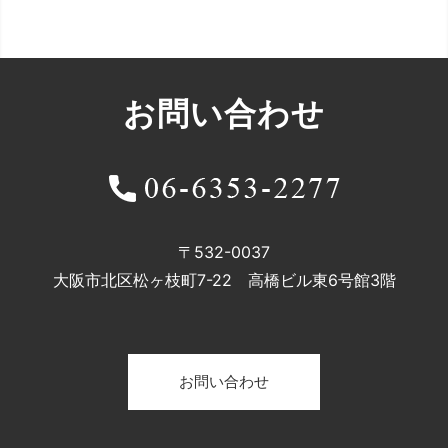
中央プロパティーさんが、「相続不動産の売却
に関する意識調査」を実施しました。 対象は、
全国の40代～60代以上の男女240名。 売却に1
年以上かかった方が17％、まだ売却できていな
お問い合わせ
い方が59％。 計76％の方々が処分に苦労して
いるのが現実ですね。 最も苦労した点は、
「買...
2026.07.28
〒532-0037
近所の空き家の有無や気になる状態
大阪市北区松ヶ枝町7-22 高橋ビル東6号館3階
解体データバンクさんが、近所の空き家の有無
や気になる状態などの アンケート調査を実施な
さいました。 自宅の近所に、管理されていない
お問い合わせ
と感じる空き家はあるか？に対して、 「ある」
が55.1%、「たぶんある」が24.3%で、合計
79.5%。 空き家の気になる状態は？に対して