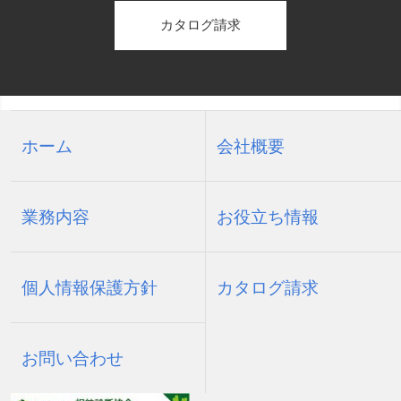
は、...
カタログ請求
2026.07.13
令和7年の相続放棄
司法統計年報によると、2025年に相続放棄の申
ホーム
会社概要
述が受理されたのは 約32.4万件だそうです。
前年から約1.5万件の増加。 記事曰く、 近年は
マイナスの財産を受け継がない目的が目立つ。
業務内容
お役立ち情報
借金だけでなく、「負動産」を引き取らずに済
む。 ん～。 この内訳が欲しい･･･ たしか...
個人情報保護方針
カタログ請求
2026.07.05
自筆証書遺言書保管 12万件超
お問い合わせ
自筆証書遺言書の保管の申請が、6年間で累計